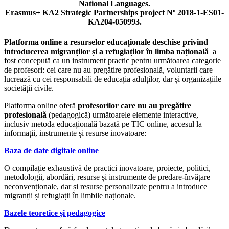
National Languages.
Erasmus+ KA2 Strategic Partnerships project Nº 2018-1-ES01-
KA204-050993.
Platforma online a resurselor educaționale deschise privind
introducerea migranților și a refugiaților în limba națională
a
fost concepută ca un instrument practic pentru următoarea categorie
de profesori: cei care nu au pregătire profesională, voluntarii care
lucrează cu cei responsabili de educația adulților, dar și organizațiile
societății civile.
Platforma online oferă
profesorilor care nu au pregătire
profesională
(pedagogică) următoarele elemente interactive,
inclusiv metoda educațională bazată pe TIC online, accesul la
informații, instrumente și resurse inovatoare:
Baza de date digitale online
O compilație exhaustivă de practici inovatoare, proiecte, politici,
metodologii, abordări, resurse și instrumente de predare-învățare
neconvenționale, dar și resurse personalizate pentru a introduce
migranții și refugiații în limbile naționale.
Bazele teoretice și pedagogice